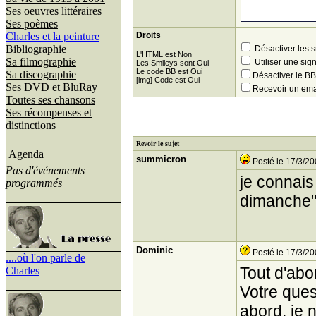
Ses oeuvres littéraires
Ses poèmes
Charles et la peinture
Droits
Bibliographie
Désactiver les 
L'HTML est Non
Sa filmographie
Utiliser une sig
Les Smileys sont Oui
Le code BB est Oui
Sa discographie
Désactiver le 
[img] Code est Oui
Ses DVD et BluRay
Recevoir un ema
Toutes ses chansons
Ses récompenses et
distinctions
Revoir le sujet
Agenda
summicron
Posté le 17/3/20
Pas d'événements
je connai
programmés
dimanche
Dominic
Posté le 17/3/20
....où l'on parle de
Tout d'abo
Charles
Votre ques
abord, je 