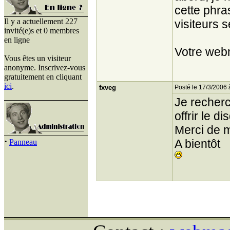
cette phra
Il y a actuellement 227
visiteurs s
invité(e)s et 0 membres
en ligne
Votre web
Vous êtes un visiteur
anonyme. Inscrivez-vous
gratuitement en cliquant
ici
.
fxveg
Posté le 17/3/2006 
Je recherc
offrir le d
Merci de m'
·
A bientôt
Panneau