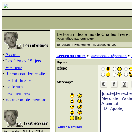
Le Forum des amis de Charles Trenet
Vous n'êtes pas connecté
Enregistrer
|
Rechercher
|
Messages du Jour
·
Accueil
Accueil du Forum
>
Questions - Réponses
>
·
Les thèmes / Sujets
Réponse
·
Vos liens
Icône:
·
Recommander ce site
·
Le Hit du site
Message:
·
Le forum
·
Les membres
·
Votre compte membre
[
Plus de smilies...
]
Sa vie de 1913 à 2001