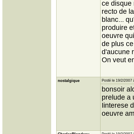
ce disque 
recto de l
blanc... q
produire e
oeuvre qui 
de plus ce
d'aucune r
On veut en
nostalgique
Posté le 19/2/2007 
bonsoir al
prelude a 
Iinterese 
oeuvre ami