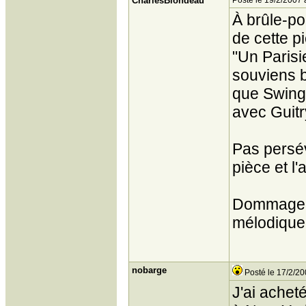
CharlesBlondeau
Posté le 19/2/2007 
À brûle-po
de cette pi
"Un Parisi
souviens b
que Swing-
avec Guitr
Pas persév
pièce et l'
Dommage, p
mélodique
nobarge
Posté le 17/2/20
J'ai achet