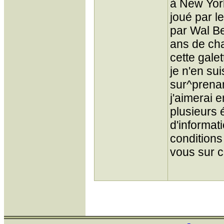
à New York
joué par l
par Wal Be
ans de cha
cette galett
je n'en su
sur^prenan
j'aimerai e
plusieurs 
d'informat
conditions
vous sur c