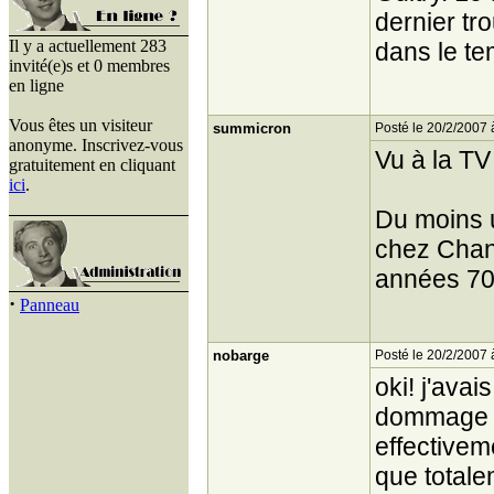
dernier tr
Il y a actuellement 283
dans le te
invité(e)s et 0 membres
en ligne
Vous êtes un visiteur
summicron
Posté le 20/2/2007 
anonyme. Inscrivez-vous
Vu à la TV
gratuitement en cliquant
ici
.
Du moins u
chez Chanc
années 70
·
Panneau
nobarge
Posté le 20/2/2007 
oki! j'ava
dommage qu
effectivem
que totale