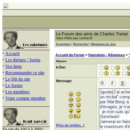
Le Forum des amis de Charles Trenet
Vous n'êtes pas connecté
Enregistrer
|
Rechercher
|
Messages du Jour
·
Accueil
Accueil du Forum
>
Questions - Réponses
>
·
Les thèmes / Sujets
Réponse
·
Vos liens
Icône:
·
Recommander ce site
·
Le Hit du site
Message:
·
Le forum
·
Les membres
·
Votre compte membre
[
Plus de smilies...
]
Sa vie de 1913 à 2001