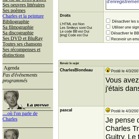
Ses oeuvres littéraires
Ses poèmes
Charles et la peinture
Droits
Bibliographie
Désactiver les 
L'HTML est Non
Sa filmographie
Utiliser une sig
Les Smileys sont Oui
Le code BB est Oui
Sa discographie
Désactiver le 
[img] Code est Oui
Ses DVD et BluRay
Recevoir un ema
Toutes ses chansons
Ses récompenses et
distinctions
Revoir le sujet
Agenda
CharlesBlondeau
Posté le 4/3/200
Pas d'événements
Vous avez 
programmés
j'étais da
pascal
Posté le 4/3/200
....où l'on parle de
Je pense q
Charles
Charles Tr
Guitry. Le 