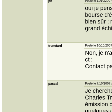
pb
Posté le 11/10/2007
oui je pen
bourse d'é
bien sûr ;
grand échi
trenetard
Posté le 10/10/2007
Non, je n'
ct ;
Contact p
pascal
Posté le 7/10/2007 
Je cherche
Charles Tr
émission c
quelques d