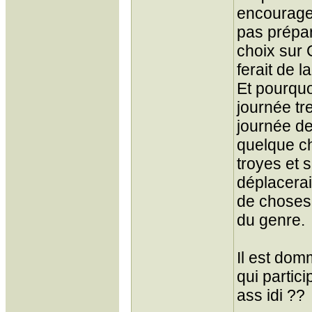
encourager
pas prépar
choix sur 
ferait de l
Et pourquo
journée tr
journée de
quelque ch
troyes et 
déplacerai,
de choses 
du genre.
Il est dom
qui partic
ass idi ??