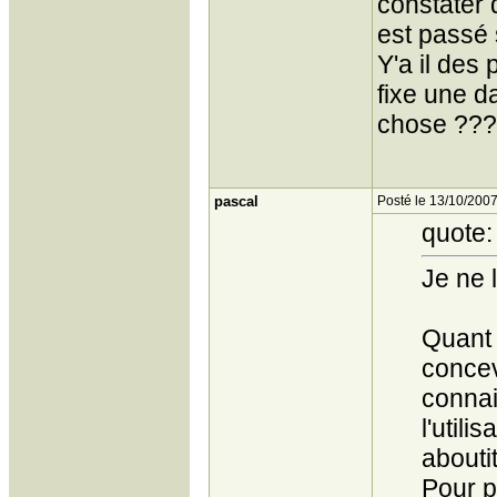
constater 
est passé
Y'a il des
fixe une d
chose ???
pascal
Posté le 13/10/2007
quote:
Je ne 
Quant 
concev
connai
l'util
aboutit
Pour p