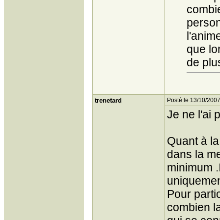
combie
person
l'anime
que lo
de plu
trenetard
Posté le 13/10/2007
Je ne l'ai 
Quant à la
dans la m
minimum .Il
uniquement
Pour parti
combien l