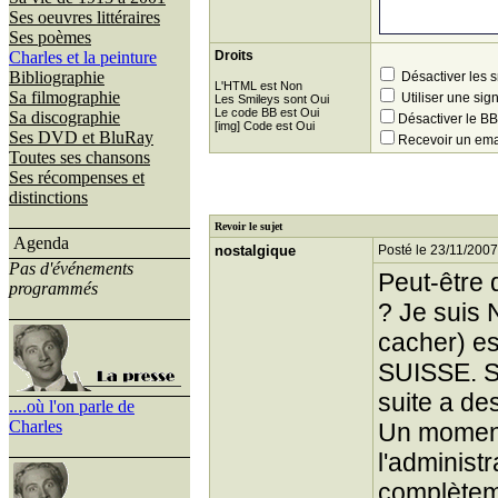
Ses oeuvres littéraires
Ses poèmes
Charles et la peinture
Droits
Bibliographie
Désactiver les 
L'HTML est Non
Sa filmographie
Utiliser une sig
Les Smileys sont Oui
Le code BB est Oui
Sa discographie
Désactiver le 
[img] Code est Oui
Ses DVD et BluRay
Recevoir un ema
Toutes ses chansons
Ses récompenses et
distinctions
Revoir le sujet
Agenda
nostalgique
Posté le 23/11/2007
Pas d'événements
Peut-être 
programmés
? Je suis 
cacher) 
SUISSE. Si
suite a de
....où l'on parle de
Charles
Un moment 
l'administ
complètem