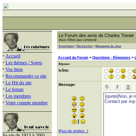
Le Forum des amis de Charles Trenet
Vous n'êtes pas connecté
Enregistrer
|
Rechercher
|
Messages du Jour
·
Accueil
Accueil du Forum
>
Questions - Réponses
>
·
Les thèmes / Sujets
Réponse
·
Vos liens
Icône:
·
Recommander ce site
·
Le Hit du site
Message:
·
Le forum
·
Les membres
·
Votre compte membre
[
Plus de smilies...
]
Sa vie de 1913 à 2001