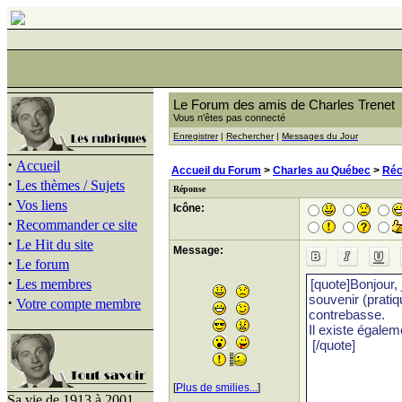
Le Forum des amis de Charles Trenet
Vous n'êtes pas connecté
Enregistrer
|
Rechercher
|
Messages du Jour
·
Accueil
Accueil du Forum
>
Charles au Québec
>
Réc
·
Les thèmes / Sujets
Réponse
·
Vos liens
Icône:
·
Recommander ce site
·
Le Hit du site
Message:
·
Le forum
·
Les membres
·
Votre compte membre
[
Plus de smilies...
]
Sa vie de 1913 à 2001