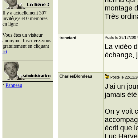
montage d
Il y a actuellement 307
Très ordin
invité(e)s et 0 membres
en ligne
Vous êtes un visiteur
trenetard
Posté le 29/12/2007
anonyme. Inscrivez-vous
La vidéo d
gratuitement en cliquant
ici
.
échange, je
CharlesBlondeau
Posté le 22/12/2
·
J'ai un jo
Panneau
jamais été
On y voit 
accompagné
écrit que 
Luc Harve