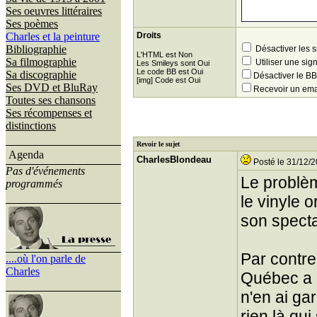
Ses oeuvres littéraires
Ses poèmes
Charles et la peinture
Droits
Bibliographie
Désactiver les 
L'HTML est Non
Sa filmographie
Utiliser une sig
Les Smileys sont Oui
Le code BB est Oui
Sa discographie
Désactiver le 
[img] Code est Oui
Ses DVD et BluRay
Recevoir un ema
Toutes ses chansons
Ses récompenses et
distinctions
Revoir le sujet
Agenda
CharlesBlondeau
Posté le 31/12/2
Pas d'événements
Le problèm
programmés
le vinyle 
son specta
Par contre
....où l'on parle de
Charles
Québec a é
n'en ai ga
rien là qui