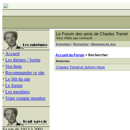
Le Forum des amis de Charles Trenet
Vous n'êtes pas connecté
Enregistrer
|
Rechercher
|
Messages du Jour
·
Accueil
Accueil du Forum
> Rechercher
·
Les thèmes / Sujets
Rechercher
·
Vos liens
Charles Trenet et Johnny Hess
·
Recommander ce site
·
Le Hit du site
·
Le forum
·
Les membres
·
Votre compte membre
Sa vie de 1913 à 2001