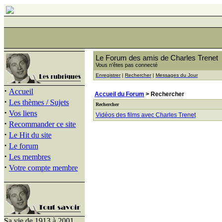
Le Forum des amis de Charles Trenet
Vous n'êtes pas connecté
Enregistrer
|
Rechercher
|
Messages du Jour
·
Accueil
Accueil du Forum
> Rechercher
·
Les thèmes / Sujets
Rechercher
·
Vos liens
Vidéos des films avec Charles Trenet
·
Recommander ce site
·
Le Hit du site
·
Le forum
·
Les membres
·
Votre compte membre
Sa vie de 1913 à 2001