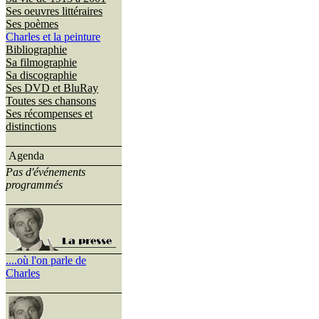
Ses oeuvres littéraires
Ses poèmes
Charles et la peinture
Bibliographie
Sa filmographie
Sa discographie
Ses DVD et BluRay
Toutes ses chansons
Ses récompenses et
distinctions
Agenda
Pas d'événements
programmés
....où l'on parle de
Charles