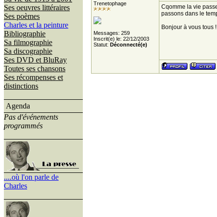
Trenetophage
Ses oeuvres littéraires
Cqomme la vie passe s
passons dans le temp
Ses poèmes
Charles et la peinture
Bonjour à vous tous !
Bibliographie
Messages: 259
Inscrit(e) le: 22/12/2003
Sa filmographie
Statut:
Déconnecté(e)
Sa discographie
Ses DVD et BluRay
Toutes ses chansons
Ses récompenses et
distinctions
Agenda
Pas d'événements
programmés
....où l'on parle de
Charles