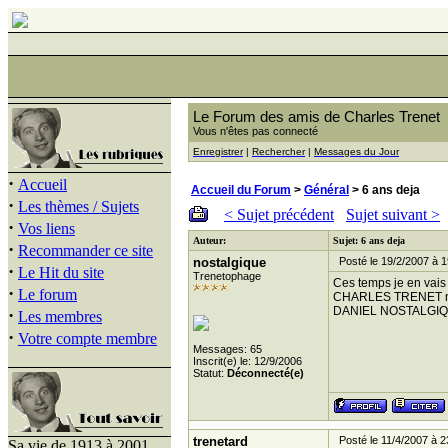
Le Forum des amis de Charles Trenet
Vous n'êtes pas connecté
Enregistrer
|
Rechercher
|
Messages du Jour
·
Accueil
Accueil du Forum
>
Général
> 6 ans deja
·
Les thèmes / Sujets
< Sujet précédent
Sujet suivant >
·
Vos liens
Auteur:
Sujet: 6 ans deja
·
Recommander ce site
nostalgique
Posté le 19/2/2007 à 1
·
Le Hit du site
Trenetophage
Ces temps je en vais 
·
Le forum
CHARLES TRENET nou
DANIEL NOSTALGI
·
Les membres
·
Votre compte membre
Messages: 65
Inscrit(e) le: 12/9/2006
Statut:
Déconnecté(e)
trenetard
Posté le 11/4/2007 à 2
Sa vie de 1913 à 2001