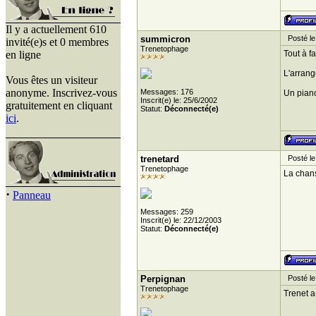
Il y a actuellement 610
summicron
Posté le 
invité(e)s et 0 membres
Trenetophage
en ligne
Tout à fa
L'arrang
Vous êtes un visiteur
anonyme. Inscrivez-vous
Messages: 176
Un piano
Inscrit(e) le: 25/6/2002
gratuitement en cliquant
Statut:
Déconnecté(e)
ici
.
trenetard
Posté le
Trenetophage
La chans
·
Panneau
Messages: 259
Inscrit(e) le: 22/12/2003
Statut:
Déconnecté(e)
Perpignan
Posté le
Trenetophage
Trenet a