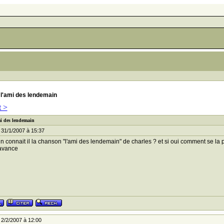
l'ami des lendemain
t >
mi des lendemain
 31/1/2007 à 15:37
n connait il la chanson "l'ami des lendemain" de charles ? et si oui comment se la pro
'avance
2/2/2007 à 12:00