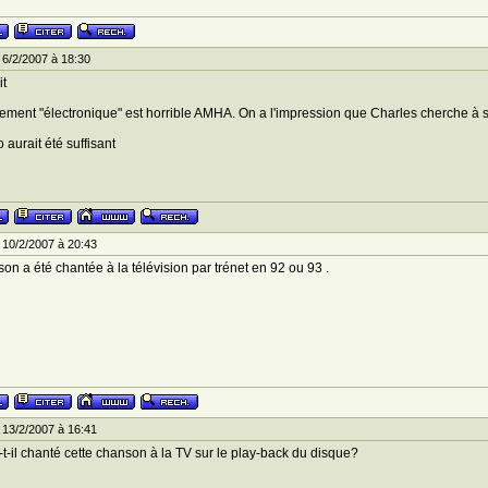
6/2/2007 à 18:30
it
ement "électronique" est horrible AMHA. On a l'impression que Charles cherche à sor
 aurait été suffisant
 10/2/2007 à 20:43
on a été chantée à la télévision par trénet en 92 ou 93 .
 13/2/2007 à 16:41
-t-il chanté cette chanson à la TV sur le play-back du disque?