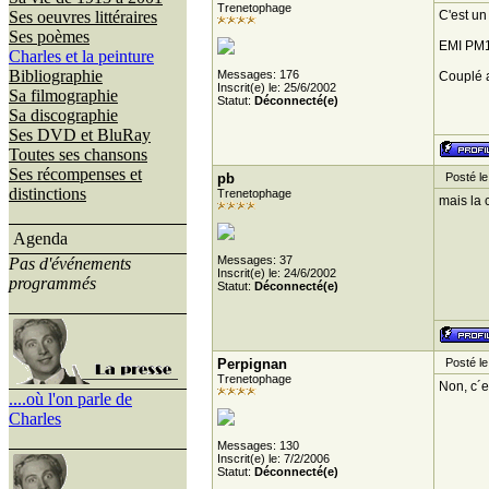
Trenetophage
Ses oeuvres littéraires
C'est un
Ses poèmes
EMI PM1
Charles et la peinture
Bibliographie
Messages: 176
Couplé av
Inscrit(e) le: 25/6/2002
Sa filmographie
Statut:
Déconnecté(e)
Sa discographie
Ses DVD et BluRay
Toutes ses chansons
Ses récompenses et
pb
Posté le 
distinctions
Trenetophage
mais la 
Agenda
Messages: 37
Pas d'événements
Inscrit(e) le: 24/6/2002
programmés
Statut:
Déconnecté(e)
Perpignan
Posté le 
Trenetophage
Non, c´e
....où l'on parle de
Charles
Messages: 130
Inscrit(e) le: 7/2/2006
Statut:
Déconnecté(e)