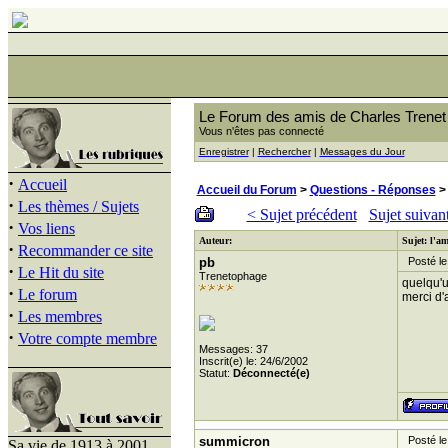
Le Forum des amis de Charles Trenet
Vous n'êtes pas connecté
Enregistrer
|
Rechercher
|
Messages du Jour
·
Accueil
Accueil du Forum
>
Questions - Réponses
> 
·
Les thèmes / Sujets
< Sujet précédent
Sujet suivan
·
Vos liens
Auteur:
Sujet: l'a
·
Recommander ce site
pb
Posté le
·
Le Hit du site
Trenetophage
quelqu'u
·
Le forum
merci d
·
Les membres
·
Votre compte membre
Messages: 37
Inscrit(e) le: 24/6/2002
Statut:
Déconnecté(e)
summicron
Posté le 
Sa vie de 1913 à 2001