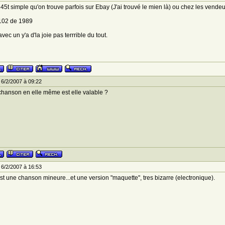
 45t simple qu'on trouve parfois sur Ebay (J'ai trouvé le mien là) ou chez les vendeu
02 de 1989
ec un y'a d'la joie pas terrrible du tout.
6/2/2007 à 09:22
chanson en elle même est elle valable ?
6/2/2007 à 16:53
st une chanson mineure...et une version "maquette", tres bizarre (electronique).