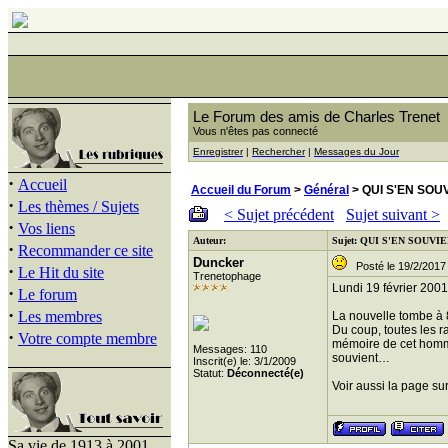
Le Forum des amis de Charles Trenet
Vous n'êtes pas connecté
Enregistrer
|
Rechercher
|
Messages du Jour
·
Accueil
Accueil du Forum
>
Général
> QUI S'EN SOU
·
Les thèmes / Sujets
< Sujet précédent
Sujet suivant >
·
Vos liens
Auteur:
Sujet: QUI S'EN SOUV
·
Recommander ce site
Duncker
Posté le 19/2/2017 
·
Le Hit du site
Trenetophage
Lundi 19 février 2001
·
Le forum
·
Les membres
La nouvelle tombe à 8
Du coup, toutes les r
·
Votre compte membre
mémoire de cet homme
Messages: 110
souvient…
Inscrit(e) le: 3/1/2009
Statut:
Déconnecté(e)
Voir aussi la page s
Sa vie de 1913 à 2001