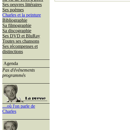
Ses oeuvres littéraires
Ses poèmes
Charles et la peinture
Bibliographie
Sa filmographie
Sa discographie
Ses DVD et BluRay
Toutes ses chansons
Ses récompenses et
distinctions
Agenda
Pas d'événements
programmés
....où l'on parle de
Charles