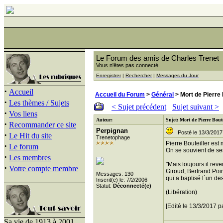
Le Forum des amis de Charles Trenet
Vous n'êtes pas connecté
Enregistrer
|
Rechercher
|
Messages du Jour
·
Accueil
Accueil du Forum
>
Général
> Mort de Pierre 
·
Les thèmes / Sujets
< Sujet précédent
Sujet suivant >
·
Vos liens
Auteur:
Sujet: Mort de Pierre Boute
·
Recommander ce site
Perpignan
Posté le 13/3/2017
·
Le Hit du site
Trenetophage
Pierre Bouteiller est 
·
Le forum
On se souvient de se
·
Les membres
"Mais toujours il rev
·
Votre compte membre
Giroud, Bertrand Poir
Messages: 130
qui a baptisé l´un de
Inscrit(e) le: 7/2/2006
Statut:
Déconnecté(e)
(Libération)
[Edité le 13/3/2017 p
Sa vie de 1913 à 2001