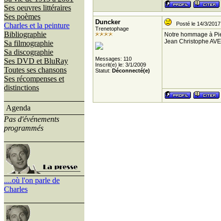
Ses oeuvres littéraires
Ses poèmes
Duncker
Posté le 14/3/2017
Charles et la peinture
Trenetophage
Bibliographie
Notre hommage à Pier
Jean Christophe AVER
Sa filmographie
Sa discographie
Messages: 110
Ses DVD et BluRay
Inscrit(e) le: 3/1/2009
Toutes ses chansons
Statut:
Déconnecté(e)
Ses récompenses et
distinctions
Agenda
Pas d'événements
programmés
....où l'on parle de
Charles