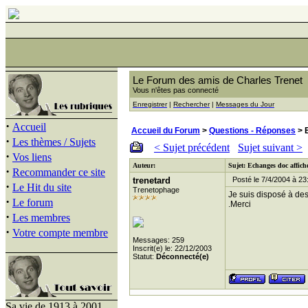
Le Forum des amis de Charles Trenet
Vous n'êtes pas connecté
Enregistrer
|
Rechercher
|
Messages du Jour
·
Accueil
Accueil du Forum
>
Questions - Réponses
> 
·
Les thèmes / Sujets
< Sujet précédent
Sujet suivant >
·
Vos liens
Auteur:
Sujet: Echanges doc affich
·
Recommander ce site
trenetard
Posté le 7/4/2004 à 23
·
Le Hit du site
Trenetophage
Je suis disposé à de
·
Le forum
.Merci
·
Les membres
·
Votre compte membre
Messages: 259
Inscrit(e) le: 22/12/2003
Statut:
Déconnecté(e)
Sa vie de 1913 à 2001