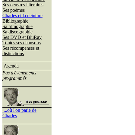
Ses oeuvres littéraires
Ses poèmes
Charles et la peinture
Bibliographie
Sa filmographie
Sa discographie
Ses DVD et BluRay
Toutes ses chansons
Ses récompenses et
distinctions
Agenda
Pas d'événements
programmés
....où l'on parle de
Charles