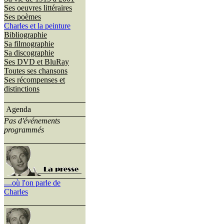
Ses oeuvres littéraires
Ses poèmes
Charles et la peinture
Bibliographie
Sa filmographie
Sa discographie
Ses DVD et BluRay
Toutes ses chansons
Ses récompenses et
distinctions
Agenda
Pas d'événements
programmés
....où l'on parle de
Charles