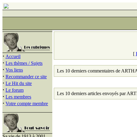
[
·
Accueil
·
Les thèmes / Sujets
·
Vos liens
Les 10 derniers commentaires de ART
·
Recommander ce site
·
Le Hit du site
·
Le forum
Les 10 derniers articles envoyés par 
·
Les membres
·
Votre compte membre
Sa vie de 1913 à 2001