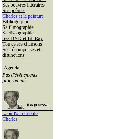
Ses oeuvres littéraires
Ses poèmes
Charles et la peinture
Bibliographie
Sa filmographie
Sa discographie
Ses DVD et BluRay
Toutes ses chansons
Ses récompenses et
distinctions
Agenda
Pas d'événements
programmés
....où l'on parle de
Charles