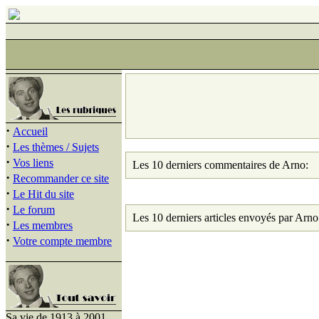
·
Accueil
·
Les thèmes / Sujets
·
Vos liens
Les 10 derniers commentaires de Arno:
·
Recommander ce site
·
Le Hit du site
·
Le forum
Les 10 derniers articles envoyés par Arno
·
Les membres
·
Votre compte membre
Sa vie de 1913 à 2001