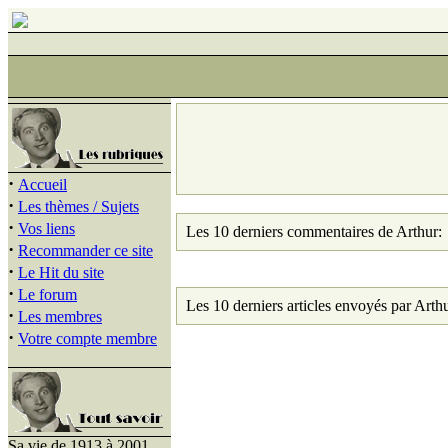
·
Accueil
·
Les thèmes / Sujets
·
Vos liens
Les 10 derniers commentaires de Arthur:
·
Recommander ce site
·
Le Hit du site
·
Le forum
Les 10 derniers articles envoyés par Arthu
·
Les membres
·
Votre compte membre
Sa vie de 1913 à 2001