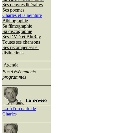
Ses oeuvres littéraires
Ses poèmes
Charles et la peinture
Bibliographie
Sa filmographie
Sa discographie
Ses DVD et BluRay
Toutes ses chansons
Ses récompenses et
distinctions
Agenda
Pas d'événements
programmés
....où l'on parle de
Charles