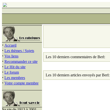
·
Accueil
·
Les thèmes / Sujets
·
Vos liens
Les 10 derniers commentaires de Berl:
·
Recommander ce site
·
Le Hit du site
·
Le forum
Les 10 derniers articles envoyés par Berl:
·
Les membres
·
Votre compte membre
Sa vie de 1913 à 2001