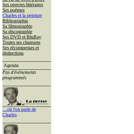
Ses oeuvres littéraires
Ses poèmes
Charles et la peinture
Bibliographie
Sa filmographie
Sa discographie
Ses DVD et BluRay
Toutes ses chansons
Ses récompenses et
distinctions
Agenda
Pas d'événements
programmés
....où l'on parle de
Charles