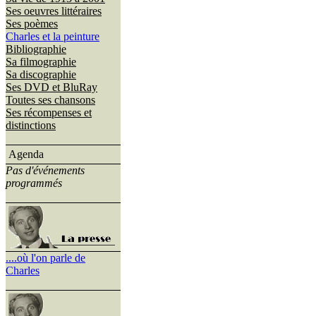
Ses oeuvres littéraires
Ses poèmes
Charles et la peinture
Bibliographie
Sa filmographie
Sa discographie
Ses DVD et BluRay
Toutes ses chansons
Ses récompenses et
distinctions
Agenda
Pas d'événements
programmés
....où l'on parle de
Charles