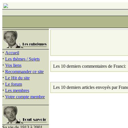
·
Accueil
·
Les thèmes / Sujets
·
Vos liens
Les 10 derniers commentaires de Franci:
·
Recommander ce site
·
Le Hit du site
·
Le forum
Les 10 derniers articles envoyés par Franc
·
Les membres
·
Votre compte membre
Sa vie de 1913 à 2001