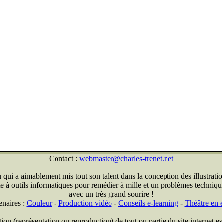
Contact :
webmaster@charles-trenet.net
qui a aimablement mis tout son talent dans la conception des illustratio
ite à outils informatiques pour remédier à mille et un problèmes technique
avec un très grand sourire !
enaires :
Couleur
-
Production vidéo
-
Conseils e-learning
-
Théâtre en e
on (représentation ou reproduction) de tout ou partie du site internet est