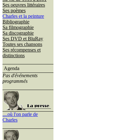
Ses oeuvres littéraires
Ses poèmes
Charles et la peinture
Bibliographie
Sa filmographie
Sa discographie
Ses DVD et BluRay
Toutes ses chansons
Ses récompenses et
distinctions
Agenda
Pas d'événements
programmés
....où l'on parle de
Charles