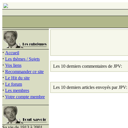
·
Accueil
·
Les thèmes / Sujets
·
Vos liens
Les 10 derniers commentaires de JPV:
·
Recommander ce site
·
Le Hit du site
·
Le forum
Les 10 derniers articles envoyés par JPV:
·
Les membres
·
Votre compte membre
Sa vie de 1913 à 2001