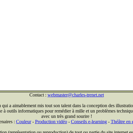
Contact :
webmaster@charles-trenet.net
qui a aimablement mis tout son talent dans la conception des illustratio
ite à outils informatiques pour remédier à mille et un problèmes technique
avec un très grand sourire !
enaires :
Couleur
-
Production vidéo
-
Conseils e-learning
-
Théâtre en e
on (représentation ou reproduction) de tout ou partie du site internet est