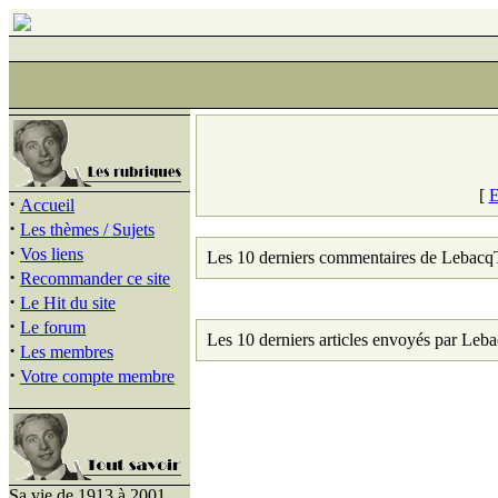
[
E
·
Accueil
·
Les thèmes / Sujets
·
Vos liens
Les 10 derniers commentaires de LebacqT
·
Recommander ce site
·
Le Hit du site
·
Le forum
Les 10 derniers articles envoyés par Leb
·
Les membres
·
Votre compte membre
Sa vie de 1913 à 2001