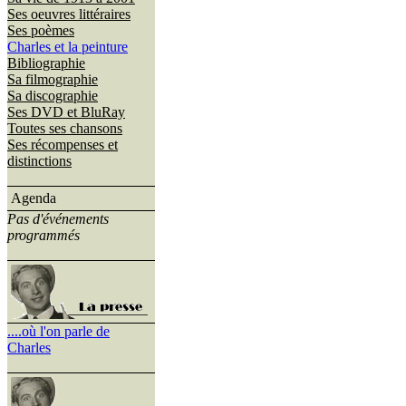
Ses oeuvres littéraires
Ses poèmes
Charles et la peinture
Bibliographie
Sa filmographie
Sa discographie
Ses DVD et BluRay
Toutes ses chansons
Ses récompenses et
distinctions
Agenda
Pas d'événements
programmés
....où l'on parle de
Charles