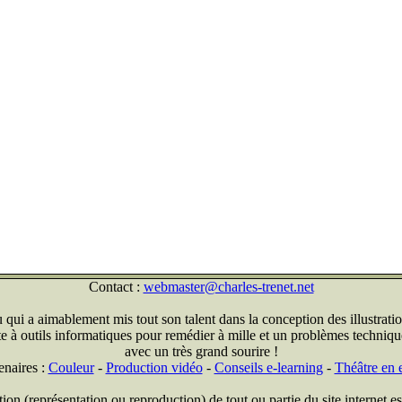
Contact :
webmaster@charles-trenet.net
qui a aimablement mis tout son talent dans la conception des illustratio
ite à outils informatiques pour remédier à mille et un problèmes technique
avec un très grand sourire !
enaires :
Couleur
-
Production vidéo
-
Conseils e-learning
-
Théâtre en e
on (représentation ou reproduction) de tout ou partie du site internet est