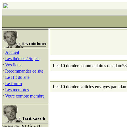
·
Accueil
·
Les thèmes / Sujets
·
Vos liens
Les 10 derniers commentaires de adam58
·
Recommander ce site
·
Le Hit du site
·
Le forum
Les 10 derniers articles envoyés par ada
·
Les membres
·
Votre compte membre
Sa vie de 1913 à 2001