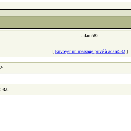
adam582
[
Envoyer un message privé à adam582
]
2:
m582: