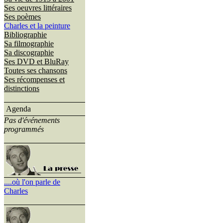
Ses oeuvres littéraires
Ses poèmes
Charles et la peinture
Bibliographie
Sa filmographie
Sa discographie
Ses DVD et BluRay
Toutes ses chansons
Ses récompenses et
distinctions
Agenda
Pas d'événements
programmés
....où l'on parle de
Charles