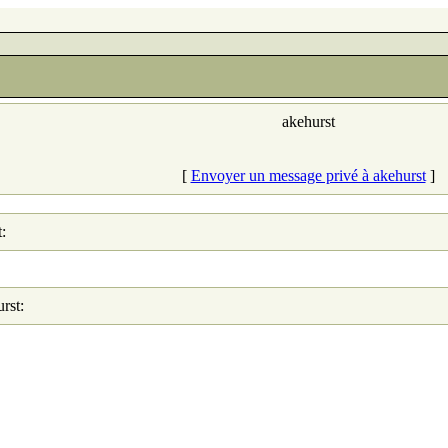
akehurst
[
Envoyer un message privé à akehurst
]
:
rst: