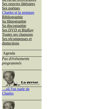
Ses oeuvres littéraires
Ses poèmes
Charles et la peinture
Bibliographie
Sa filmographie
Sa discographie
Ses DVD et BluRay
Toutes ses chansons
Ses récompenses et
distinctions
Agenda
Pas d'événements
programmés
....où l'on parle de
Charles