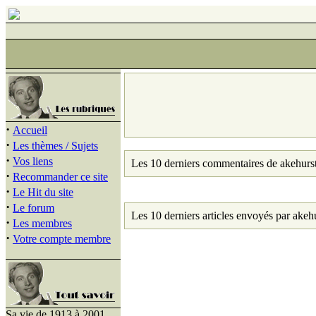
·
Accueil
·
Les thèmes / Sujets
·
Vos liens
Les 10 derniers commentaires de akehurst
·
Recommander ce site
·
Le Hit du site
·
Le forum
Les 10 derniers articles envoyés par akehu
·
Les membres
·
Votre compte membre
Sa vie de 1913 à 2001