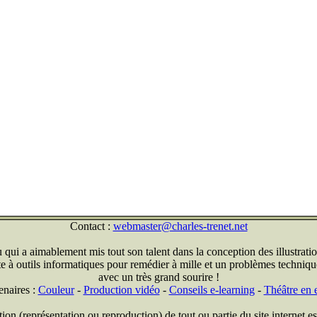
Contact :
webmaster@charles-trenet.net
qui a aimablement mis tout son talent dans la conception des illustratio
ite à outils informatiques pour remédier à mille et un problèmes technique
avec un très grand sourire !
enaires :
Couleur
-
Production vidéo
-
Conseils e-learning
-
Théâtre en e
on (représentation ou reproduction) de tout ou partie du site internet est