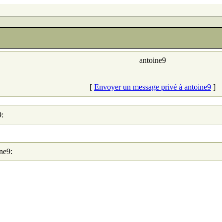
antoine9
[
Envoyer un message privé à antoine9
]
9:
ine9: