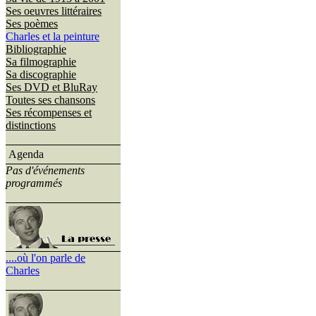
Ses oeuvres littéraires
Ses poèmes
Charles et la peinture
Bibliographie
Sa filmographie
Sa discographie
Ses DVD et BluRay
Toutes ses chansons
Ses récompenses et
distinctions
Agenda
Pas d'événements
programmés
....où l'on parle de
Charles