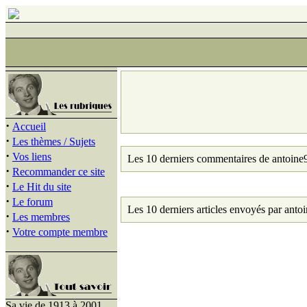
·
Accueil
·
Les thèmes / Sujets
·
Vos liens
Les 10 derniers commentaires de antoine
·
Recommander ce site
·
Le Hit du site
·
Le forum
Les 10 derniers articles envoyés par anto
·
Les membres
·
Votre compte membre
Sa vie de 1913 à 2001