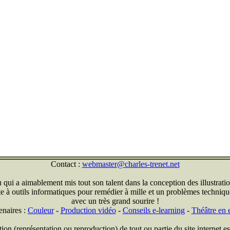
Contact :
webmaster@charles-trenet.net
qui a aimablement mis tout son talent dans la conception des illustratio
ite à outils informatiques pour remédier à mille et un problèmes technique
avec un très grand sourire !
enaires :
Couleur
-
Production vidéo
-
Conseils e-learning
-
Théâtre en e
on (représentation ou reproduction) de tout ou partie du site internet est