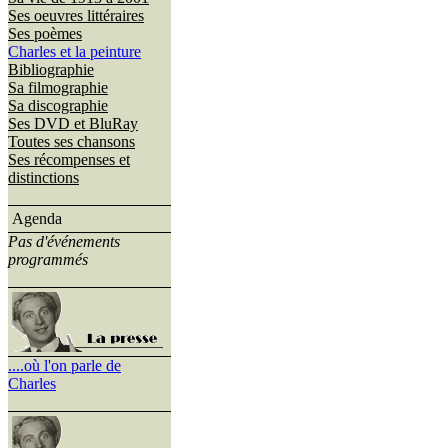
Ses oeuvres littéraires
Ses poèmes
Charles et la peinture
Bibliographie
Sa filmographie
Sa discographie
Ses DVD et BluRay
Toutes ses chansons
Ses récompenses et
distinctions
Agenda
Pas d'événements
programmés
....où l'on parle de
Charles