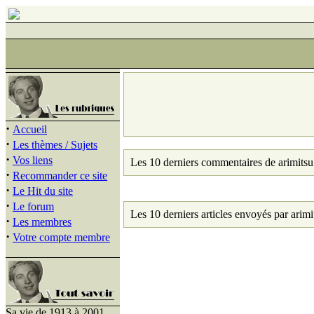
·
Accueil
·
Les thèmes / Sujets
·
Vos liens
Les 10 derniers commentaires de arimitsu
·
Recommander ce site
·
Le Hit du site
·
Le forum
Les 10 derniers articles envoyés par arimi
·
Les membres
·
Votre compte membre
Sa vie de 1913 à 2001