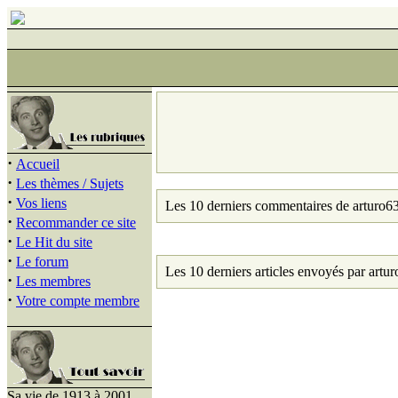
·
Accueil
·
Les thèmes / Sujets
·
Vos liens
Les 10 derniers commentaires de arturo63
·
Recommander ce site
·
Le Hit du site
·
Le forum
Les 10 derniers articles envoyés par artur
·
Les membres
·
Votre compte membre
Sa vie de 1913 à 2001