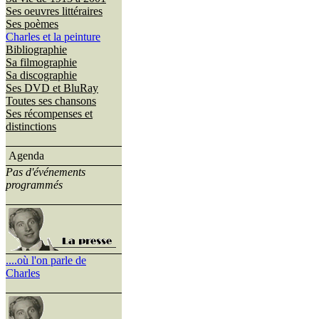
Ses oeuvres littéraires
Ses poèmes
Charles et la peinture
Bibliographie
Sa filmographie
Sa discographie
Ses DVD et BluRay
Toutes ses chansons
Ses récompenses et
distinctions
Agenda
Pas d'événements
programmés
....où l'on parle de
Charles