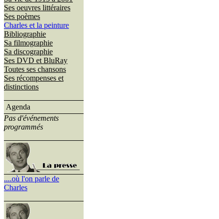
Ses oeuvres littéraires
Ses poèmes
Charles et la peinture
Bibliographie
Sa filmographie
Sa discographie
Ses DVD et BluRay
Toutes ses chansons
Ses récompenses et
distinctions
Agenda
Pas d'événements
programmés
....où l'on parle de
Charles