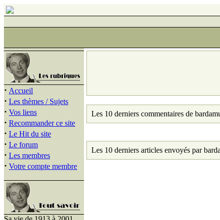
·
Accueil
·
Les thèmes / Sujets
·
Vos liens
Les 10 derniers commentaires de bardam
·
Recommander ce site
·
Le Hit du site
·
Le forum
Les 10 derniers articles envoyés par bar
·
Les membres
·
Votre compte membre
Sa vie de 1913 à 2001