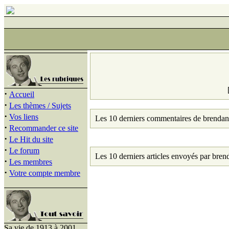
·
Accueil
·
Les thèmes / Sujets
·
Vos liens
Les 10 derniers commentaires de brendan
·
Recommander ce site
·
Le Hit du site
·
Le forum
Les 10 derniers articles envoyés par bren
·
Les membres
·
Votre compte membre
Sa vie de 1913 à 2001