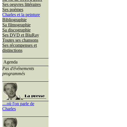
Ses oeuvres littéraires
Ses poèmes
Charles et la peinture
Bibliographie
Sa filmographie
Sa discographie
Ses DVD et BluRay
Toutes ses chansons
Ses récompenses et
distinctions
Agenda
Pas d'événements
programmés
....où l'on parle de
Charles