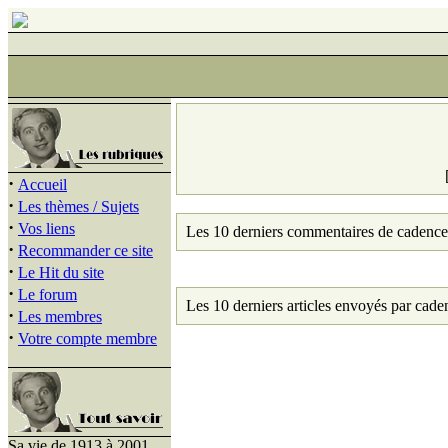
·
Accueil
·
Les thèmes / Sujets
·
Vos liens
Les 10 derniers commentaires de cadence
·
Recommander ce site
·
Le Hit du site
·
Le forum
Les 10 derniers articles envoyés par cade
·
Les membres
·
Votre compte membre
Sa vie de 1913 à 2001