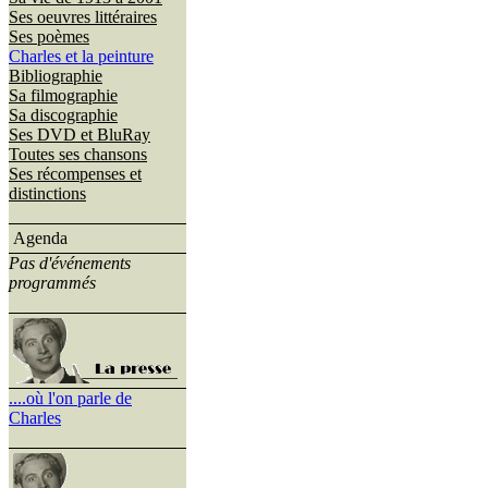
Ses oeuvres littéraires
Ses poèmes
Charles et la peinture
Bibliographie
Sa filmographie
Sa discographie
Ses DVD et BluRay
Toutes ses chansons
Ses récompenses et
distinctions
Agenda
Pas d'événements
programmés
....où l'on parle de
Charles