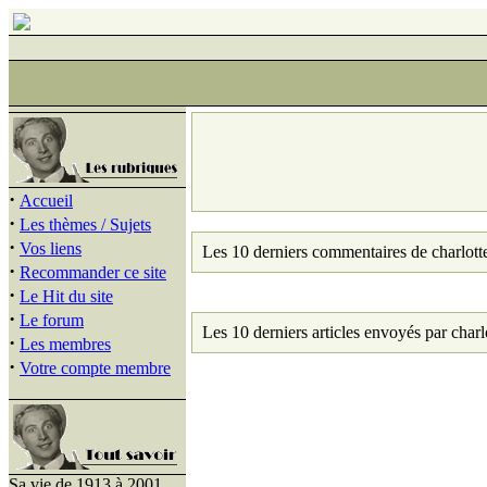
·
Accueil
·
Les thèmes / Sujets
·
Vos liens
Les 10 derniers commentaires de charlott
·
Recommander ce site
·
Le Hit du site
·
Le forum
Les 10 derniers articles envoyés par charl
·
Les membres
·
Votre compte membre
Sa vie de 1913 à 2001