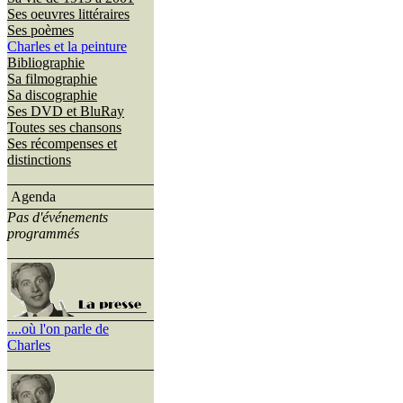
Ses oeuvres littéraires
Ses poèmes
Charles et la peinture
Bibliographie
Sa filmographie
Sa discographie
Ses DVD et BluRay
Toutes ses chansons
Ses récompenses et
distinctions
Agenda
Pas d'événements
programmés
....où l'on parle de
Charles