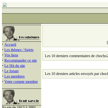
·
Accueil
·
Les thèmes / Sujets
·
Vos liens
Les 10 derniers commentaires de chocho
·
Recommander ce site
·
Le Hit du site
·
Le forum
Les 10 derniers articles envoyés par cho
·
Les membres
·
Votre compte membre
Sa vie de 1913 à 2001