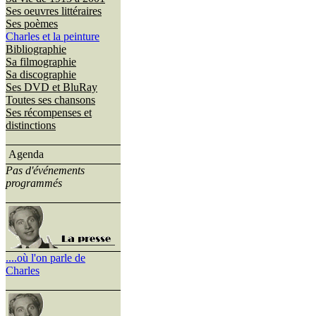
Ses oeuvres littéraires
Ses poèmes
Charles et la peinture
Bibliographie
Sa filmographie
Sa discographie
Ses DVD et BluRay
Toutes ses chansons
Ses récompenses et
distinctions
Agenda
Pas d'événements
programmés
....où l'on parle de
Charles