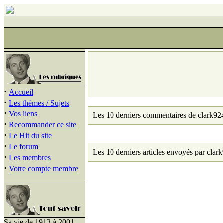
·
Accueil
·
Les thèmes / Sujets
·
Vos liens
Les 10 derniers commentaires de clark92
·
Recommander ce site
·
Le Hit du site
·
Le forum
Les 10 derniers articles envoyés par clar
·
Les membres
·
Votre compte membre
Sa vie de 1913 à 2001