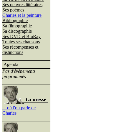
Ses oeuvres littéraires
Ses poèmes
Charles et la peinture
Bibliographie
Sa filmographie
Sa discographie
Ses DVD et BluRay
Toutes ses chansons
Ses récompenses et
distinctions
Agenda
Pas d'événements
programmés
....où l'on parle de
Charles