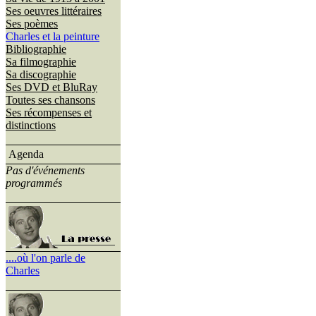
Ses oeuvres littéraires
Ses poèmes
Charles et la peinture
Bibliographie
Sa filmographie
Sa discographie
Ses DVD et BluRay
Toutes ses chansons
Ses récompenses et
distinctions
Agenda
Pas d'événements
programmés
....où l'on parle de
Charles