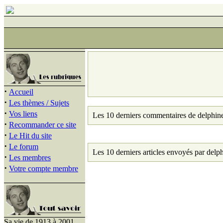
·
Accueil
·
Les thèmes / Sujets
·
Vos liens
Les 10 derniers commentaires de delphin
·
Recommander ce site
·
Le Hit du site
·
Le forum
Les 10 derniers articles envoyés par delp
·
Les membres
·
Votre compte membre
Sa vie de 1913 à 2001