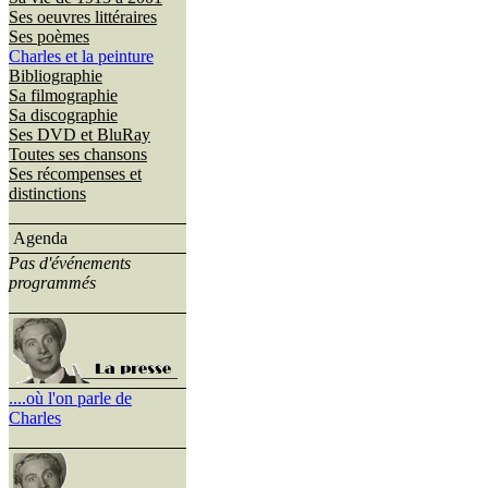
Ses oeuvres littéraires
Ses poèmes
Charles et la peinture
Bibliographie
Sa filmographie
Sa discographie
Ses DVD et BluRay
Toutes ses chansons
Ses récompenses et
distinctions
Agenda
Pas d'événements
programmés
....où l'on parle de
Charles