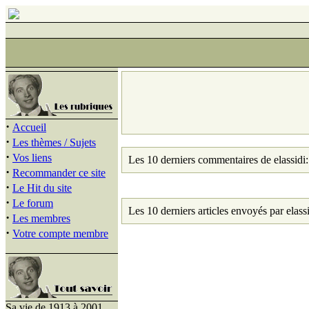
·
Accueil
·
Les thèmes / Sujets
·
Vos liens
Les 10 derniers commentaires de elassidi:
·
Recommander ce site
·
Le Hit du site
·
Le forum
Les 10 derniers articles envoyés par elassi
·
Les membres
·
Votre compte membre
Sa vie de 1913 à 2001