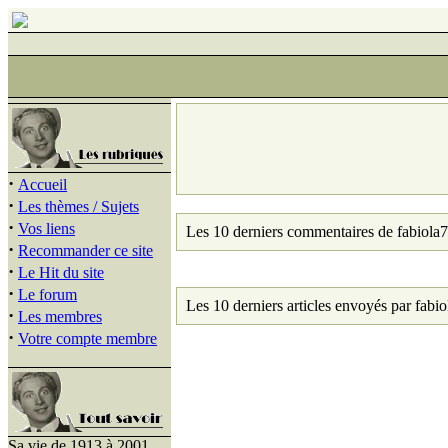
·
Accueil
·
Les thèmes / Sujets
·
Vos liens
Les 10 derniers commentaires de fabiola7
·
Recommander ce site
·
Le Hit du site
·
Le forum
Les 10 derniers articles envoyés par fabio
·
Les membres
·
Votre compte membre
Sa vie de 1913 à 2001