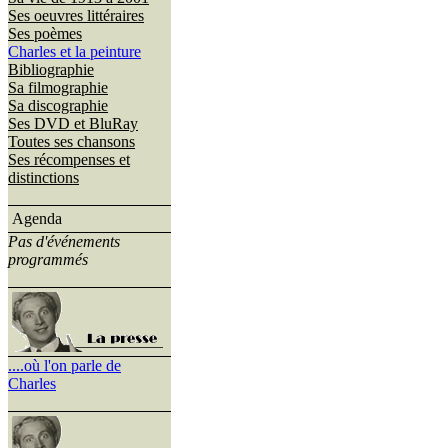
Ses oeuvres littéraires
Ses poèmes
Charles et la peinture
Bibliographie
Sa filmographie
Sa discographie
Ses DVD et BluRay
Toutes ses chansons
Ses récompenses et
distinctions
Agenda
Pas d'événements
programmés
....où l'on parle de
Charles