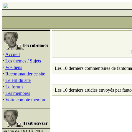
[
·
Accueil
·
Les thèmes / Sujets
·
Vos liens
Les 10 derniers commentaires de fantoma
·
Recommander ce site
·
Le Hit du site
·
Le forum
Les 10 derniers articles envoyés par fant
·
Les membres
·
Votre compte membre
Sa vie de 1913 à 2001