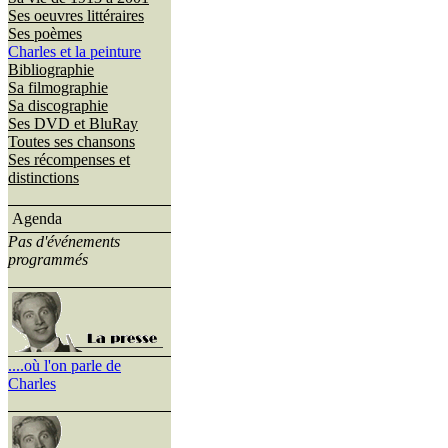
Ses oeuvres littéraires
Ses poèmes
Charles et la peinture
Bibliographie
Sa filmographie
Sa discographie
Ses DVD et BluRay
Toutes ses chansons
Ses récompenses et
distinctions
Agenda
Pas d'événements
programmés
....où l'on parle de
Charles