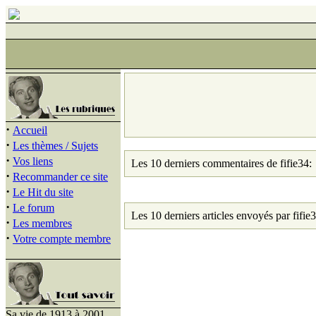
·
Accueil
·
Les thèmes / Sujets
·
Vos liens
Les 10 derniers commentaires de fifie34:
·
Recommander ce site
·
Le Hit du site
·
Le forum
Les 10 derniers articles envoyés par fifie3
·
Les membres
·
Votre compte membre
Sa vie de 1913 à 2001