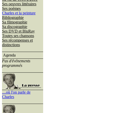
Ses oeuvres littéraires
Ses poèmes
Charles et la peinture
Bibliographie
Sa filmographie
Sa discographie
Ses DVD et BluRay
Toutes ses chansons
Ses récompenses et
distinctions
Agenda
Pas d'événements
programmés
....où l'on parle de
Charles