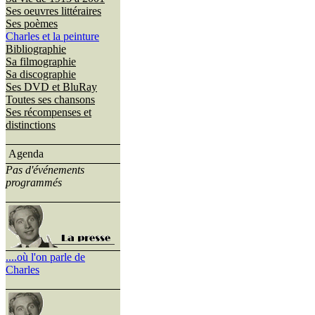
Ses oeuvres littéraires
Ses poèmes
Charles et la peinture
Bibliographie
Sa filmographie
Sa discographie
Ses DVD et BluRay
Toutes ses chansons
Ses récompenses et
distinctions
Agenda
Pas d'événements
programmés
....où l'on parle de
Charles