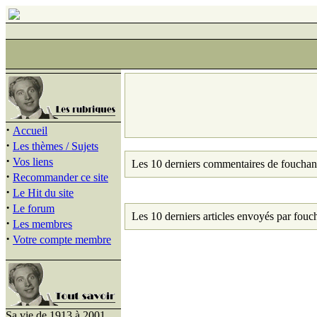
·
Accueil
·
Les thèmes / Sujets
·
Vos liens
Les 10 derniers commentaires de fouchan
·
Recommander ce site
·
Le Hit du site
·
Le forum
Les 10 derniers articles envoyés par fouc
·
Les membres
·
Votre compte membre
Sa vie de 1913 à 2001