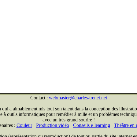
Contact :
webmaster@charles-trenet.net
qui a aimablement mis tout son talent dans la conception des illustratio
ite à outils informatiques pour remédier à mille et un problèmes technique
avec un très grand sourire !
enaires :
Couleur
-
Production vidéo
-
Conseils e-learning
-
Théâtre en e
on (représentation ou reproduction) de tout ou partie du site internet est