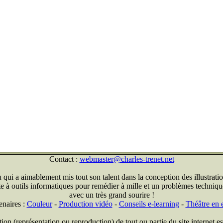
Contact :
webmaster@charles-trenet.net
qui a aimablement mis tout son talent dans la conception des illustratio
ite à outils informatiques pour remédier à mille et un problèmes technique
avec un très grand sourire !
enaires :
Couleur
-
Production vidéo
-
Conseils e-learning
-
Théâtre en e
on (représentation ou reproduction) de tout ou partie du site internet est