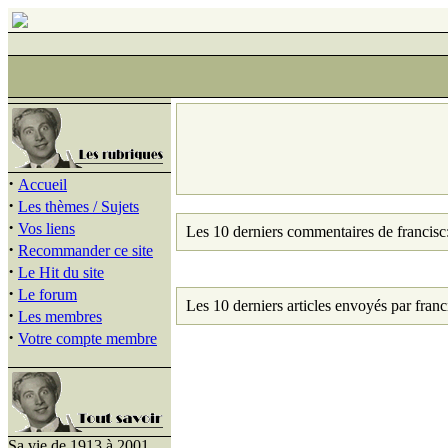
·
Accueil
·
Les thèmes / Sujets
·
Vos liens
Les 10 derniers commentaires de francisc
·
Recommander ce site
·
Le Hit du site
·
Le forum
Les 10 derniers articles envoyés par franc
·
Les membres
·
Votre compte membre
Sa vie de 1913 à 2001