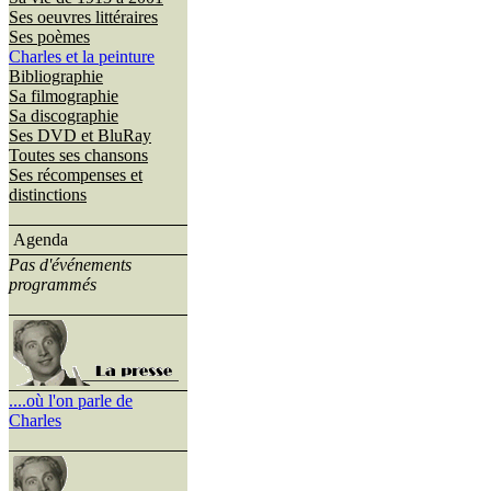
Ses oeuvres littéraires
Ses poèmes
Charles et la peinture
Bibliographie
Sa filmographie
Sa discographie
Ses DVD et BluRay
Toutes ses chansons
Ses récompenses et
distinctions
Agenda
Pas d'événements
programmés
....où l'on parle de
Charles