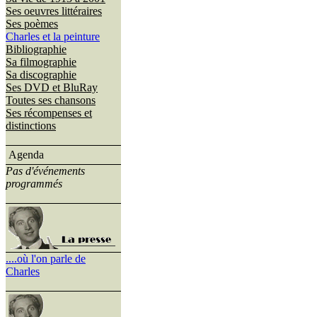
Ses oeuvres littéraires
Ses poèmes
Charles et la peinture
Bibliographie
Sa filmographie
Sa discographie
Ses DVD et BluRay
Toutes ses chansons
Ses récompenses et
distinctions
Agenda
Pas d'événements
programmés
....où l'on parle de
Charles