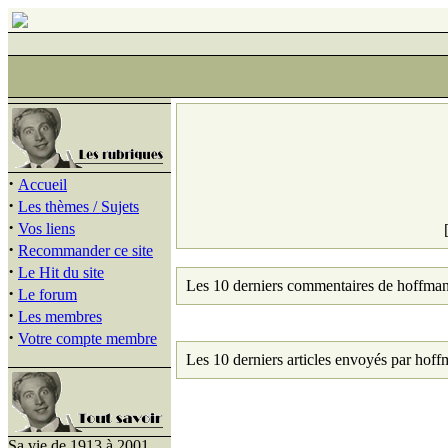
·
Accueil
·
Les thèmes / Sujets
·
Vos liens
·
Recommander ce site
·
Le Hit du site
Les 10 derniers commentaires de hoffma
·
Le forum
·
Les membres
·
Votre compte membre
Les 10 derniers articles envoyés par hof
Sa vie de 1913 à 2001