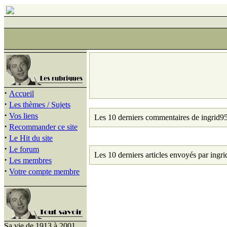
·
Accueil
·
Les thèmes / Sujets
·
Vos liens
Les 10 derniers commentaires de ingrid95
·
Recommander ce site
·
Le Hit du site
·
Le forum
Les 10 derniers articles envoyés par ingri
·
Les membres
·
Votre compte membre
Sa vie de 1913 à 2001