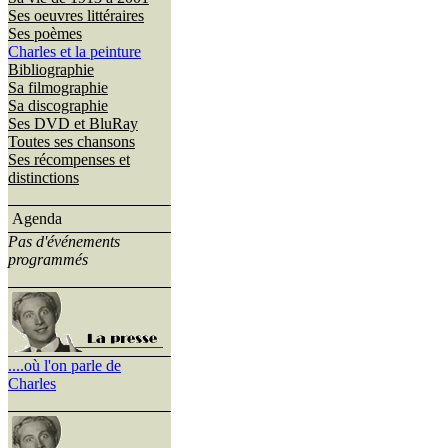
Ses oeuvres littéraires
Ses poèmes
Charles et la peinture
Bibliographie
Sa filmographie
Sa discographie
Ses DVD et BluRay
Toutes ses chansons
Ses récompenses et
distinctions
Agenda
Pas d'événements
programmés
....où l'on parle de
Charles