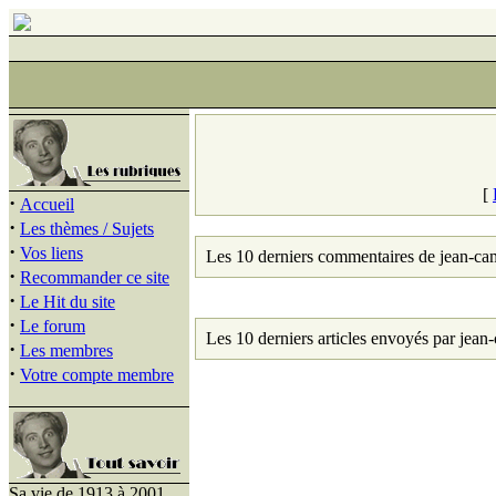
[
·
Accueil
·
Les thèmes / Sujets
·
Vos liens
Les 10 derniers commentaires de jean-cam
·
Recommander ce site
·
Le Hit du site
·
Le forum
Les 10 derniers articles envoyés par jean-
·
Les membres
·
Votre compte membre
Sa vie de 1913 à 2001