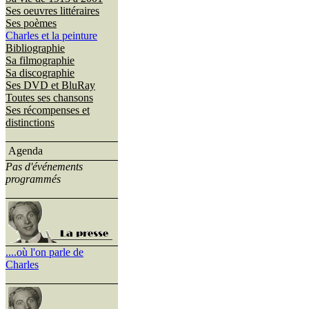
Ses oeuvres littéraires
Ses poèmes
Charles et la peinture
Bibliographie
Sa filmographie
Sa discographie
Ses DVD et BluRay
Toutes ses chansons
Ses récompenses et
distinctions
Agenda
Pas d'événements
programmés
....où l'on parle de
Charles