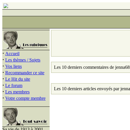
·
Accueil
·
Les thèmes / Sujets
·
Vos liens
Les 10 derniers commentaires de jenna68
·
Recommander ce site
·
Le Hit du site
·
Le forum
Les 10 derniers articles envoyés par jenn
·
Les membres
·
Votre compte membre
Sa vie de 1913 à 2001