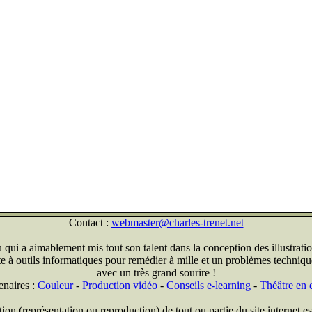
Contact :
webmaster@charles-trenet.net
qui a aimablement mis tout son talent dans la conception des illustratio
ite à outils informatiques pour remédier à mille et un problèmes technique
avec un très grand sourire !
enaires :
Couleur
-
Production vidéo
-
Conseils e-learning
-
Théâtre en e
on (représentation ou reproduction) de tout ou partie du site internet est