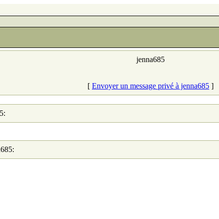
jenna685
[
Envoyer un message privé à jenna685
]
5:
a685: