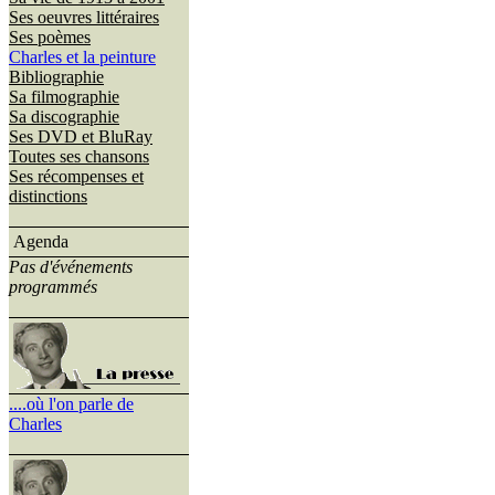
Ses oeuvres littéraires
Ses poèmes
Charles et la peinture
Bibliographie
Sa filmographie
Sa discographie
Ses DVD et BluRay
Toutes ses chansons
Ses récompenses et
distinctions
Agenda
Pas d'événements
programmés
....où l'on parle de
Charles