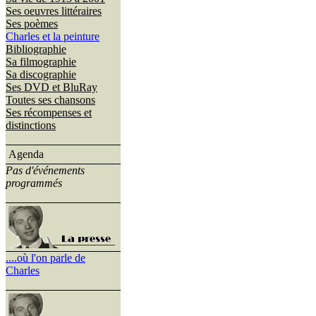
Ses oeuvres littéraires
Ses poèmes
Charles et la peinture
Bibliographie
Sa filmographie
Sa discographie
Ses DVD et BluRay
Toutes ses chansons
Ses récompenses et
distinctions
Agenda
Pas d'événements
programmés
....où l'on parle de
Charles