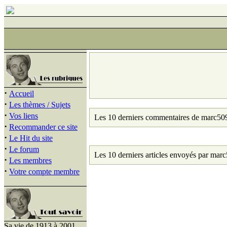
·
Accueil
·
Les thèmes / Sujets
·
Vos liens
Les 10 derniers commentaires de marc50
·
Recommander ce site
·
Le Hit du site
·
Le forum
Les 10 derniers articles envoyés par mar
·
Les membres
·
Votre compte membre
Sa vie de 1913 à 2001