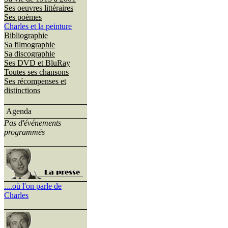
Ses oeuvres littéraires
Ses poèmes
Charles et la peinture
Bibliographie
Sa filmographie
Sa discographie
Ses DVD et BluRay
Toutes ses chansons
Ses récompenses et
distinctions
Agenda
Pas d'événements
programmés
....où l'on parle de
Charles