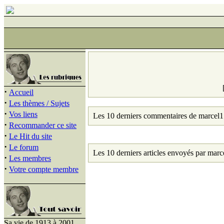
·
Accueil
·
Les thèmes / Sujets
·
Vos liens
Les 10 derniers commentaires de marcel1
·
Recommander ce site
·
Le Hit du site
·
Le forum
Les 10 derniers articles envoyés par marc
·
Les membres
·
Votre compte membre
Sa vie de 1913 à 2001