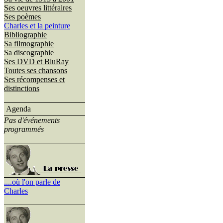
Ses oeuvres littéraires
Ses poèmes
Charles et la peinture
Bibliographie
Sa filmographie
Sa discographie
Ses DVD et BluRay
Toutes ses chansons
Ses récompenses et
distinctions
Agenda
Pas d'événements
programmés
....où l'on parle de
Charles