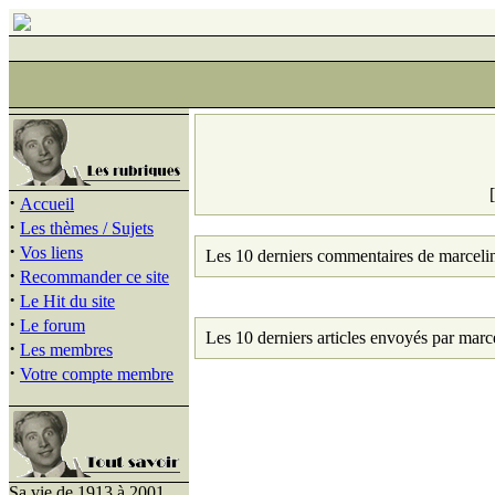
·
Accueil
·
Les thèmes / Sujets
·
Vos liens
Les 10 derniers commentaires de marceli
·
Recommander ce site
·
Le Hit du site
·
Le forum
Les 10 derniers articles envoyés par marc
·
Les membres
·
Votre compte membre
Sa vie de 1913 à 2001