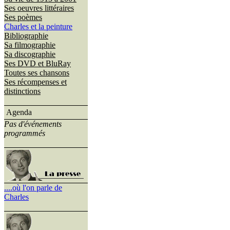
Ses oeuvres littéraires
Ses poèmes
Charles et la peinture
Bibliographie
Sa filmographie
Sa discographie
Ses DVD et BluRay
Toutes ses chansons
Ses récompenses et
distinctions
Agenda
Pas d'événements
programmés
....où l'on parle de
Charles