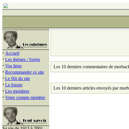
·
Accueil
·
Les thèmes / Sujets
·
Vos liens
Les 10 derniers commentaires de morbac
·
Recommander ce site
·
Le Hit du site
·
Le forum
Les 10 derniers articles envoyés par mor
·
Les membres
·
Votre compte membre
Sa vie de 1913 à 2001