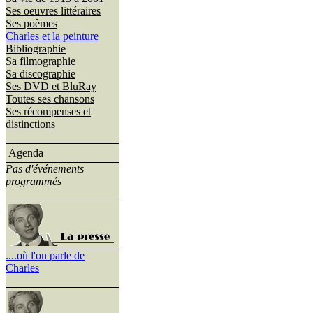
Ses oeuvres littéraires
Ses poèmes
Charles et la peinture
Bibliographie
Sa filmographie
Sa discographie
Ses DVD et BluRay
Toutes ses chansons
Ses récompenses et
distinctions
Agenda
Pas d'événements
programmés
....où l'on parle de
Charles