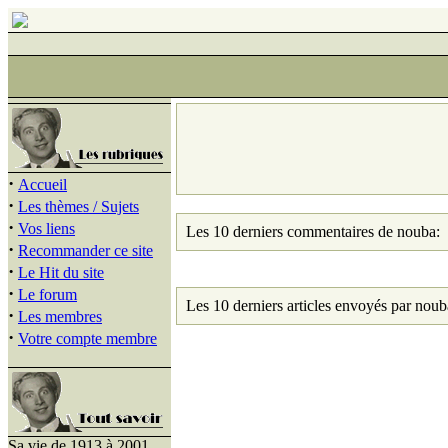
·
Accueil
·
Les thèmes / Sujets
·
Vos liens
Les 10 derniers commentaires de nouba:
·
Recommander ce site
·
Le Hit du site
·
Le forum
Les 10 derniers articles envoyés par noub
·
Les membres
·
Votre compte membre
Sa vie de 1913 à 2001