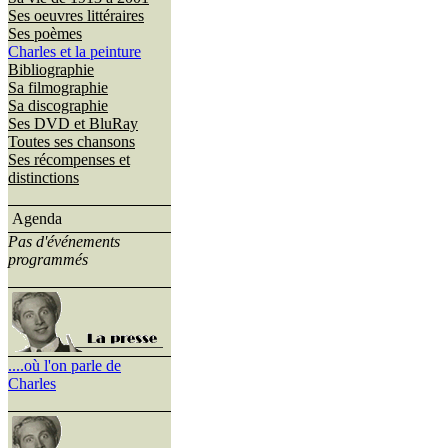
Ses oeuvres littéraires
Ses poèmes
Charles et la peinture
Bibliographie
Sa filmographie
Sa discographie
Ses DVD et BluRay
Toutes ses chansons
Ses récompenses et
distinctions
Agenda
Pas d'événements
programmés
....où l'on parle de
Charles