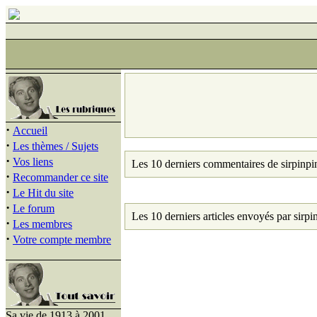
·
Accueil
·
Les thèmes / Sujets
·
Vos liens
Les 10 derniers commentaires de sirpinpi
·
Recommander ce site
·
Le Hit du site
·
Le forum
Les 10 derniers articles envoyés par sirpi
·
Les membres
·
Votre compte membre
Sa vie de 1913 à 2001