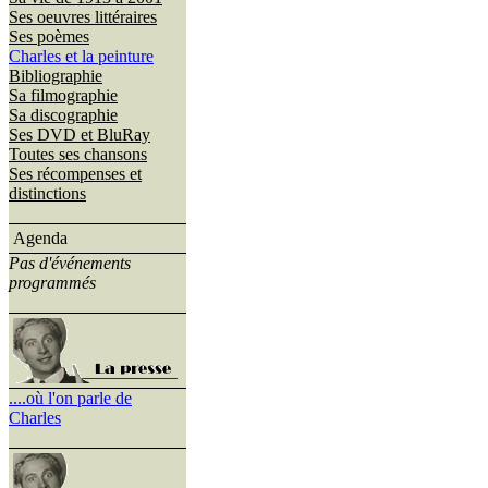
Ses oeuvres littéraires
Ses poèmes
Charles et la peinture
Bibliographie
Sa filmographie
Sa discographie
Ses DVD et BluRay
Toutes ses chansons
Ses récompenses et
distinctions
Agenda
Pas d'événements
programmés
....où l'on parle de
Charles