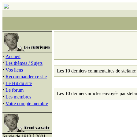
·
Accueil
·
Les thèmes / Sujets
·
Vos liens
Les 10 derniers commentaires de stefano:
·
Recommander ce site
·
Le Hit du site
·
Le forum
Les 10 derniers articles envoyés par stefa
·
Les membres
·
Votre compte membre
Sa vie de 1913 à 2001