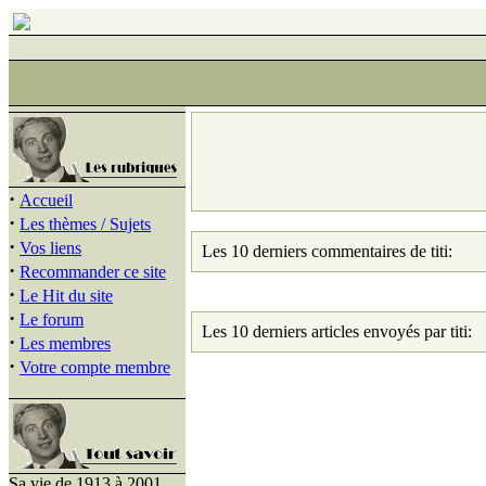
·
Accueil
·
Les thèmes / Sujets
·
Vos liens
Les 10 derniers commentaires de titi:
·
Recommander ce site
·
Le Hit du site
·
Le forum
Les 10 derniers articles envoyés par titi:
·
Les membres
·
Votre compte membre
Sa vie de 1913 à 2001