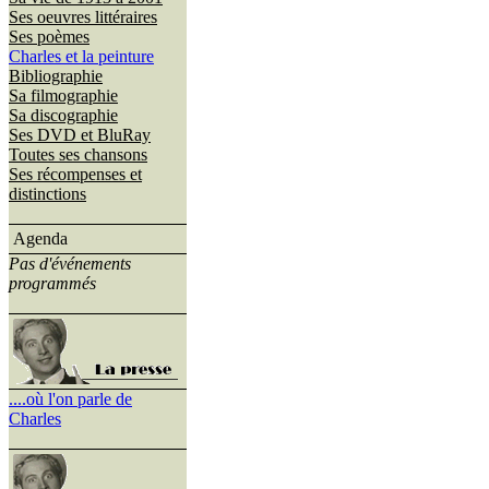
Ses oeuvres littéraires
Ses poèmes
Charles et la peinture
Bibliographie
Sa filmographie
Sa discographie
Ses DVD et BluRay
Toutes ses chansons
Ses récompenses et
distinctions
Agenda
Pas d'événements
programmés
....où l'on parle de
Charles