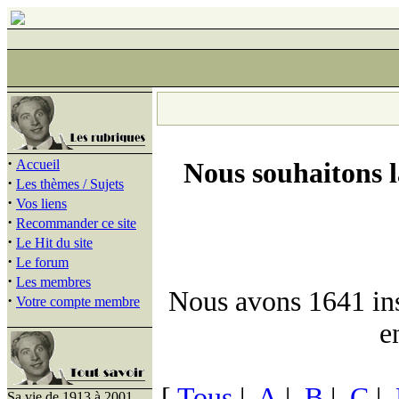
·
Accueil
Nous souhaitons 
·
Les thèmes / Sujets
·
Vos liens
·
Recommander ce site
·
Le Hit du site
·
Le forum
·
Les membres
Nous avons 1641 insc
·
Votre compte membre
e
[
Tous
|
A
|
B
|
C
|
Sa vie de 1913 à 2001