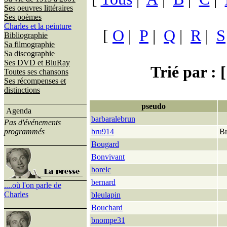
Ses oeuvres littéraires
Ses poèmes
Charles et la peinture
[
O
|
P
|
Q
|
R
|
S
Bibliographie
Sa filmographie
Sa discographie
Ses DVD et BluRay
Trié par : [
Toutes ses chansons
Ses récompenses et
distinctions
pseudo
Agenda
barbaralebrun
Pas d'événements
programmés
bru914
B
Bougard
Bonvivant
borelc
bernard
....où l'on parle de
Charles
bleulapin
Bouchard
bnompe31