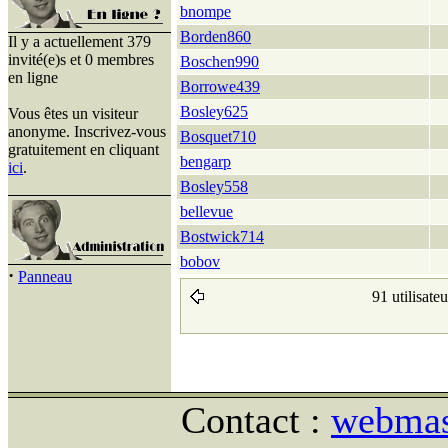
bnompe
Borden860
Il y a actuellement 379
invité(e)s et 0 membres
Boschen990
en ligne
Borrowe439
Bosley625
Vous êtes un visiteur
anonyme. Inscrivez-vous
Bosquet710
gratuitement en cliquant
bengarp
ici
.
Bosley558
bellevue
Bostwick714
bobov
·
Panneau
91 utilisate
Contact :
webmast